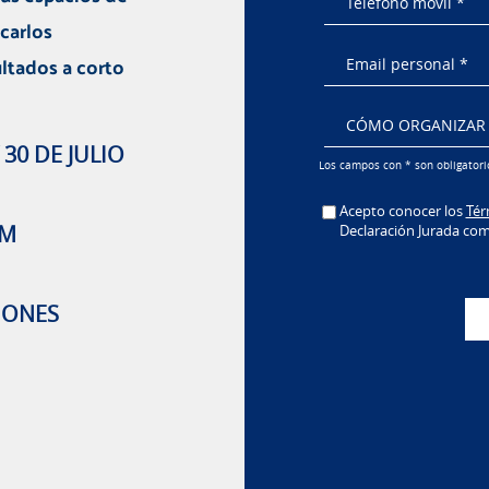
carlos
ltados a corto
 30 DE JULIO
Los campos con * son obligatorio
Acepto conocer los
Tér
PM
Declaración Jurada co
SIONES