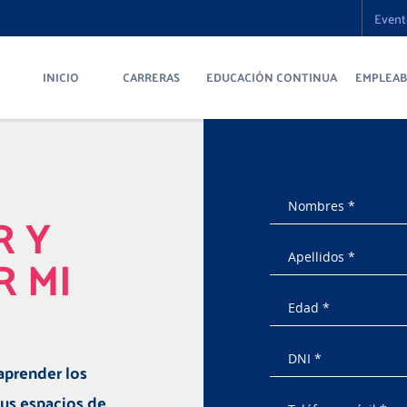
Event
INICIO
CARRERAS
EDUCACIÓN CONTINUA
EMPLEAB
R Y
R MI
 aprender los
us espacios de