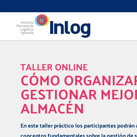
TALLER ONLINE
CÓMO ORGANIZA
GESTIONAR MEJO
ALMACÉN
En este taller práctico los participantes podrán
conceptos fundamentales sobre la gestión de s