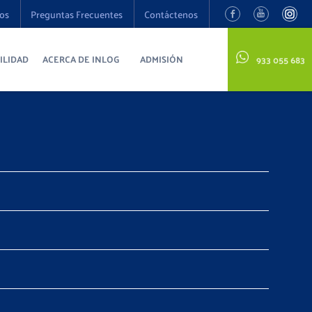
os
Preguntas Frecuentes
Contáctenos
ILIDAD
ACERCA DE INLOG
ADMISIÓN
933 055 683