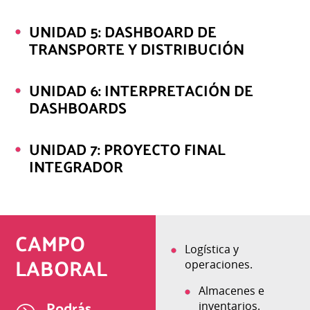
UNIDAD 5: DASHBOARD DE
TRANSPORTE Y DISTRIBUCIÓN
UNIDAD 6: INTERPRETACIÓN DE
DASHBOARDS
UNIDAD 7: PROYECTO FINAL
INTEGRADOR
CAMPO
Control de gestión
Logística y
LABORAL
logística.
operaciones.
Soporte
Almacenes e
Podrás
administrativo y
inventarios.