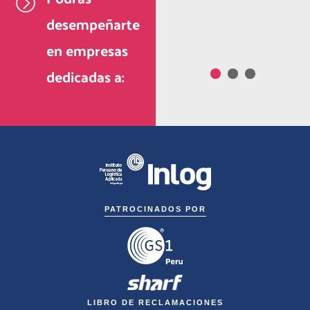
análisis de datos
desempeñarte
operativos.
en empresas
dedicadas a:
PATROCINADOS POR
LIBRO DE RECLAMACIONES