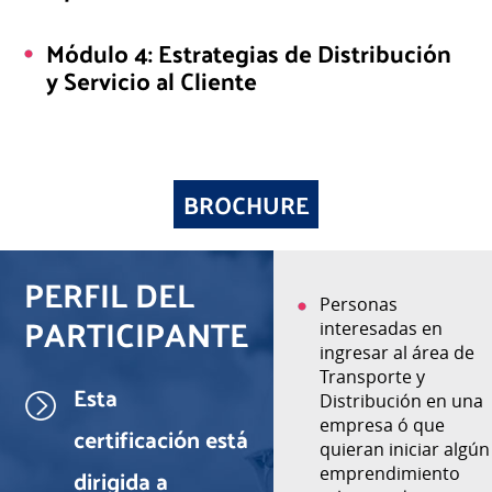
Módulo 4: Estrategias de Distribución
y Servicio al Cliente
BROCHURE
PERFIL DEL
Personal de
Personas
PARTICIPANTE
compras y
interesadas en
abastecimiento que
ingresar al área de
desean comprender
Transporte y
Esta
el impacto del
Distribución en una
transporte en la
empresa ó que
certificación está
cadena de
quieran iniciar algún
dirigida a
suministro.
emprendimiento