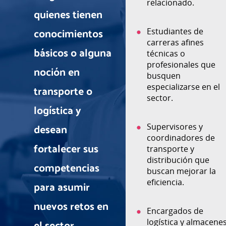
relacionado.
quienes tienen
Personal de
conocimientos
empresas de
Estudiantes de
transporte,
carreras afines
básicos o alguna
operadores
técnicas o
logísticos y
profesionales que
noción en
distribución
busquen
transporte o
interesados en
especializarse en el
actualizar sus
sector.
logística y
conocimientos y
mejorar su
desean
Supervisores y
desempeño.
coordinadores de
fortalecer sus
transporte y
Emprendedores y
distribución que
competencias
empresarios que
buscan mejorar la
para asumir
gestionan
eficiencia.
operaciones de
nuevos retos en
distribución y
Encargados de
buscan optimizar
el sector.
logística y almacene