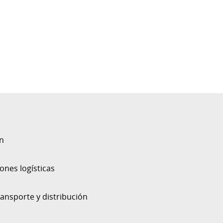
ón
Respo
ones logísticas
Superv
ansporte y distribución