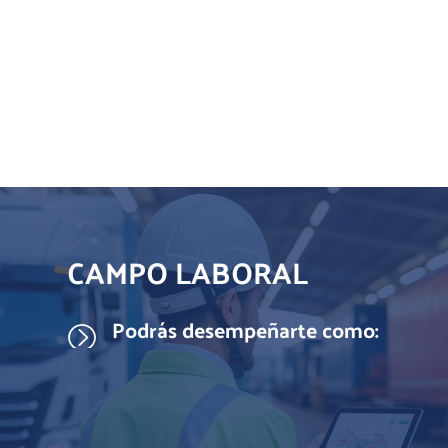
CAMPO LABORAL
Responsable de última milla
Podrás desempeñarte como:
Supervisor de flota vehicular