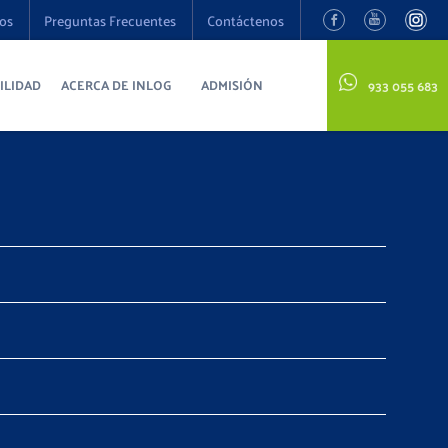
os
Preguntas Frecuentes
Contáctenos
ILIDAD
ACERCA DE INLOG
ADMISIÓN
933 055 683