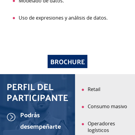
Modelado de datos.
Uso de expresiones y análisis de datos.
BROCHURE
PERFIL DEL
Importadoras y
Retail
PARTICIPANTE
exportadoras
Consumo masivo
Podrás
Minería, pesca,
salud, entre otras.
desempeñarte
Operadores
logísticos