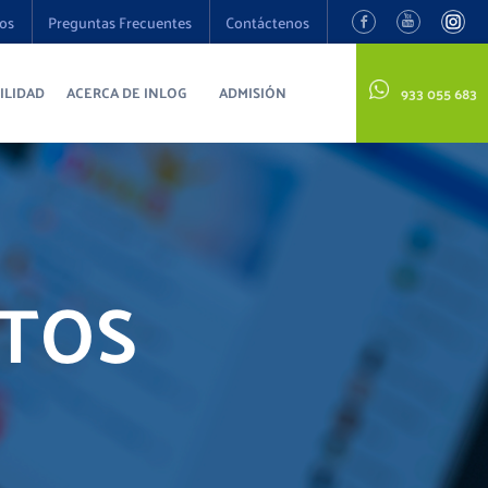
os
Preguntas Frecuentes
Contáctenos
ILIDAD
ACERCA DE INLOG
ADMISIÓN
933 055 683
NTOS